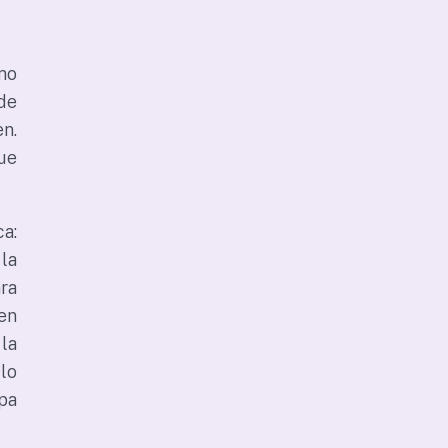
mo
de
n.
ue
a:
la
ra
en
la
lo
pa