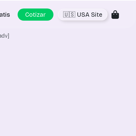
atis
Cotizar
🇺🇸 USA Site
adv]