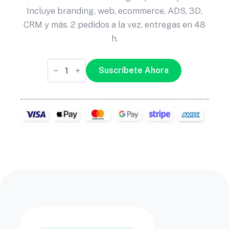
Incluye branding, web, ecommerce, ADS, 3D,
CRM y más. 2 pedidos a la vez, entregas en 48
h.
Professional
Suscríbete Ahora
—
Membresía
de
diseño
integral
para
empresas
con
eCommerce,
branding
y
CRM
cantidad