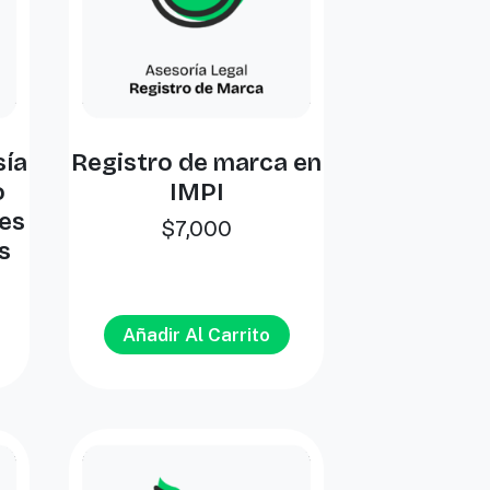
sía
Registro de marca en
o
IMPI
es
$
7,000
s
Añadir Al Carrito