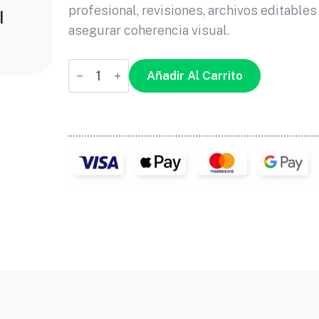
profesional, revisiones, archivos editables
asegurar coherencia visual.
Logo
Añadir Al Carrito
Pro
—
Logo
Profesional
para
tu
empresa
cantidad