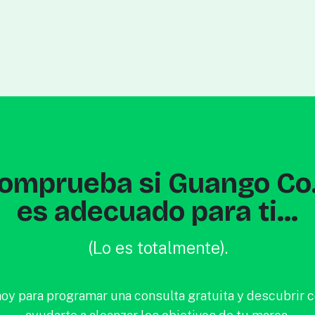
omprueba si Guango Co
es adecuado para ti...
(Lo es totalmente).
oy para programar una consulta gratuita y descubri