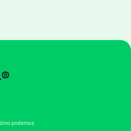
.®
r cómo podemos