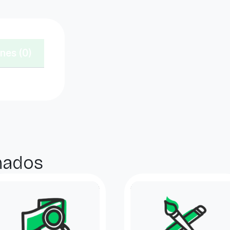
nes (0)
nados